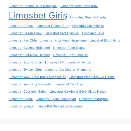
Limosbet Casino Oyun Deneyimi
Limosbet Form Gönderimi
Limosbet Giriş
Limosbet Giriş Bağlantısı
Limosbet Güncel
Limosbet Güncel Giriş
Limosbet Güvenilir Mi
Limosbet Hesap Onayı
Limosbet Kart Oyunları
Limosbet Kayıt
Limosbet Kaç Oldu
Limosbet Kısa Mesaj Engelleme
Limosbet Mobil Giriş
Limosbet Oyuncu Endişeleri
Limosbet Rulet Oyunu
Limosbet Slot Nasıl Oynanır
Limosbet Spor Bahisleri
Limosbet Spor Oranlar
Limosbet TV
Limosbet Twitter
Limosbet Twitter Giriş
Limosbet Vip Müşteri Hizmetleri
Limosbet Web Sitesi Bahis Seçenekleri
Limosbet Web Sitesi ve Lisans
Limosbet Yeni Giriş Nedenleri
Limosbet Yeni Üye
Limosbet Çevrimiçi Bahis
Limosbet Çevrimiçi Güvenlik ve Hesap
Limosbet Üyelik
Limosbet Üyelik Avantajları
Limosbet İnstagram
Limosbet Şikayet
Limos Bet Şikayet ve Inceleme