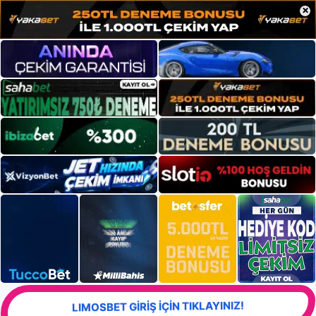
×
LIMOSBET GİRİŞ İÇİN TIKLAYINIZ!