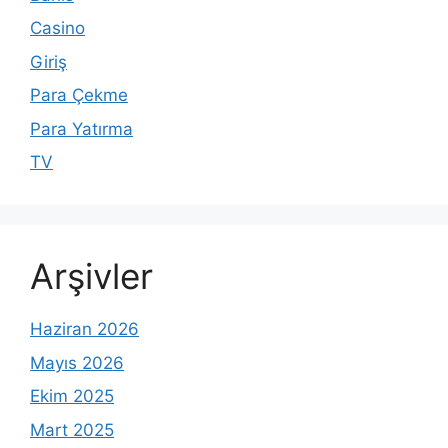
Casino
Giriş
Para Çekme
Para Yatırma
TV
Arşivler
Haziran 2026
Mayıs 2026
Ekim 2025
Mart 2025