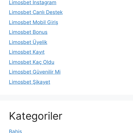
Limosbet İnstagram
Limosbet Canlı Destek
Limosbet Mobil Giriş
Limosbet Bonus
Limosbet Üyelik
Limosbet Kayıt
Limosbet Kaç Oldu
Limosbet Güvenilir Mi
Limosbet Şikayet
Kategoriler
Bahis