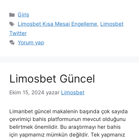
Kategoriler
Giriş
Etiketler
Limosbet Kısa Mesaj Engelleme
,
Limosbet
Twitter
Yorum yap
Limosbet Güncel
Ekim 15, 2024
yazar
Limosbet
Limanbet güncel makalenin başında çok sayıda
çevrimiçi bahis platformunun mevcut olduğunu
belirtmek önemlidir. Bu araştırmayı her bahis
için yapmamız mümkün değildir. Tek yapmanız