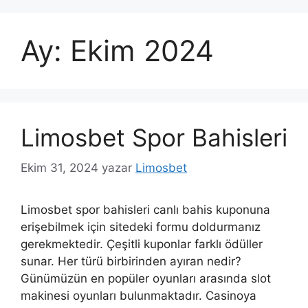
Ay:
Ekim 2024
Limosbet Spor Bahisleri
Ekim 31, 2024
yazar
Limosbet
Limosbet spor bahisleri canlı bahis kuponuna
erişebilmek için sitedeki formu doldurmanız
gerekmektedir. Çeşitli kuponlar farklı ödüller
sunar. Her türü birbirinden ayıran nedir?
Günümüzün en popüler oyunları arasında slot
makinesi oyunları bulunmaktadır. Casinoya