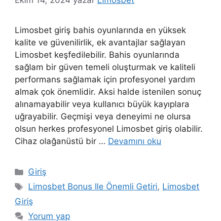
Ekim 14, 2024
yazar
Limosbet
Limosbet giriş bahis oyunlarında en yüksek
kalite ve güvenilirlik, ek avantajlar sağlayan
Limosbet keşfedilebilir. Bahis oyunlarında
sağlam bir güven temeli oluşturmak ve kaliteli
performans sağlamak için profesyonel yardım
almak çok önemlidir. Aksi halde istenilen sonuç
alınamayabilir veya kullanıcı büyük kayıplara
uğrayabilir. Geçmişi veya deneyimi ne olursa
olsun herkes profesyonel Limosbet giriş olabilir.
Cihaz olağanüstü bir …
Devamını oku
Kategoriler
Giriş
Etiketler
Limosbet Bonus Ile Önemli Getiri
,
Limosbet
Giriş
Yorum yap