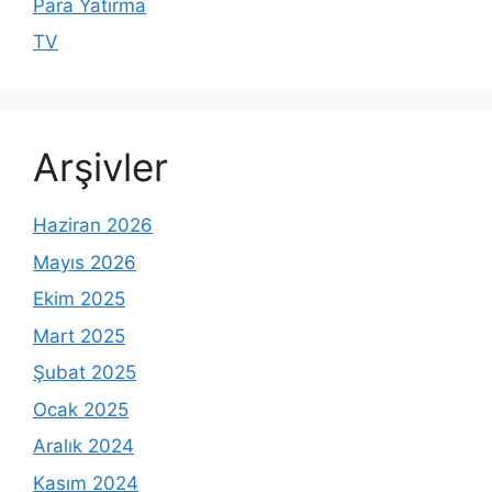
Para Yatırma
TV
Arşivler
Haziran 2026
Mayıs 2026
Ekim 2025
Mart 2025
Şubat 2025
Ocak 2025
Aralık 2024
Kasım 2024