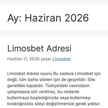
Ay:
Haziran 2026
Limosbet Adresi
Haziran 11, 2026
yazar
Limosbet
Limosbet Adresi oyunu Bu sadece Limosbet için
değil, tüm bahis siteleri için de geçerlidir. Site
genellikle kapalıdır. Türkiye’deki casinoların
çalışmasına izin verilmez, bu nedenle
kullanmaya başladığınızda veya kullanmayı
bıraktığınızda siteyi değiştirmenize gerek yoktur.