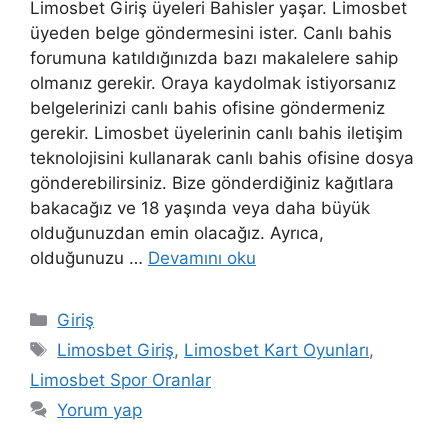
Limosbet Giriş üyeleri Bahisler yaşar. Limosbet
üyeden belge göndermesini ister. Canlı bahis
forumuna katıldığınızda bazı makalelere sahip
olmanız gerekir. Oraya kaydolmak istiyorsanız
belgelerinizi canlı bahis ofisine göndermeniz
gerekir. Limosbet üyelerinin canlı bahis iletişim
teknolojisini kullanarak canlı bahis ofisine dosya
gönderebilirsiniz. Bize gönderdiğiniz kağıtlara
bakacağız ve 18 yaşında veya daha büyük
olduğunuzdan emin olacağız. Ayrıca,
olduğunuzu …
Devamını oku
Kategoriler
Giriş
Etiketler
Limosbet Giriş
,
Limosbet Kart Oyunları
,
Limosbet Spor Oranlar
Yorum yap